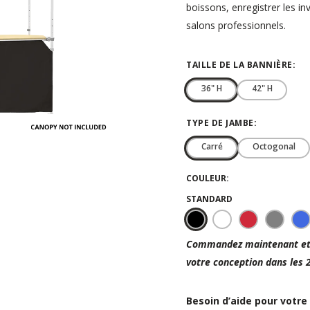
boissons, enregistrer les i
salons professionnels.
TAILLE DE LA BANNIÈRE:
36" H
42" H
TYPE DE JAMBE:
Carré
Octogonal
COULEUR:
STANDARD
Black
White
Red
Steel
B
Gray
ro
Commandez maintenant et 
votre conception dans les 
Besoin d’aide pour votre