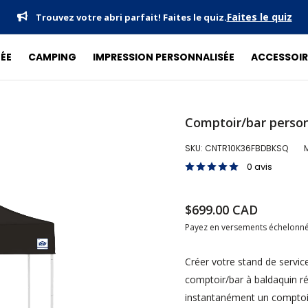
Détails
Livraison gratuite sur les commandes de 500 $
ÉE
CAMPING
IMPRESSION PERSONNALISÉE
ACCESSOIR
Comptoir/bar person
SKU:
CNTR10K36FBDBKSQ
0 avis
Prix réduit
$699.00 CAD
Prix norma
Payez en versements échelonn
Créer votre stand de service
comptoir/bar à baldaquin ré
instantanément un comptoir 