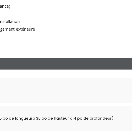
tance)
installation
ngement extérieure
0,5 po de longueur x 36 po de hauteur x 14 po de profondeur)