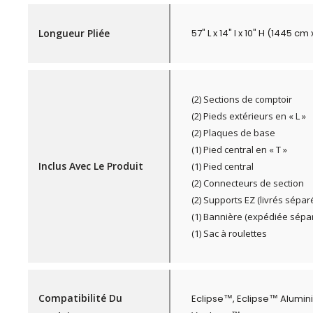
Longueur Pliée
57" L x 14" l x 10" H (1445 c
(2) Sections de comptoir
(2) Pieds extérieurs en « L »
(2) Plaques de base
(1) Pied central en « T »
Inclus Avec Le Produit
(1) Pied central
(2) Connecteurs de section
(2) Supports EZ (livrés sépa
(1) Bannière (expédiée sépa
(1) Sac à roulettes
Compatibilité Du
Eclipse™, Eclipse™ Alumin