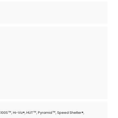
100S™, Hi-Viz®, HUT™, Pyramid™, Speed Shelter®,