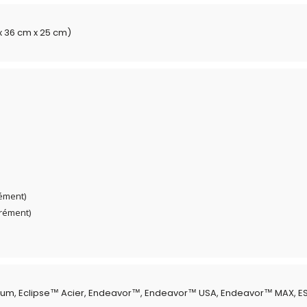
m x 36 cm x 25 cm)
rément)
rément)
ium, Eclipse™ Acier, Endeavor™, Endeavor™ USA, Endeavor™ MAX, ES