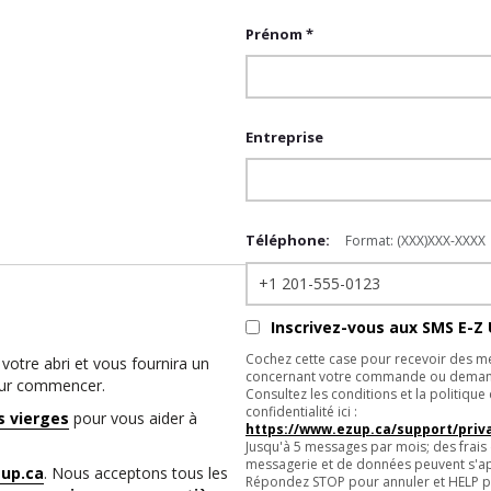
Prénom *
Entreprise
Téléphone:
Format: (XXX)XXX-XXXX
Inscrivez-vous aux SMS E-Z 
Cochez cette case pour recevoir des m
votre abri et vous fournira un
concernant votre commande ou deman
ur commencer.
Consultez les conditions et la politique
confidentialité ici :
s vierges
pour vous aider à
https://www.ezup.ca/support/priva
Jusqu'à 5 messages par mois; des frais
messagerie et de données peuvent s'ap
zup.ca
. Nous acceptons tous les
Répondez STOP pour annuler et HELP po