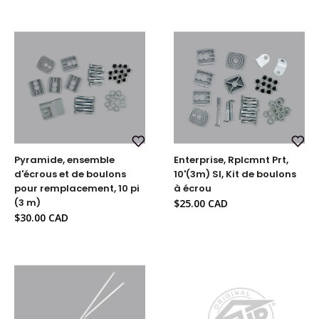
normal
Ajouter
Ajou
Pyramide, ensemble
Enterprise, Rplcmnt Prt,
à
à
la
la
d'écrous et de boulons
10'(3m) Sl, Kit de boulons
liste
liste
pour remplacement, 10 pi
à écrou
de
de
souhaits
souh
Prix
(3 m)
$25.00 CAD
réduit
Prix
$30.00 CAD
réduit