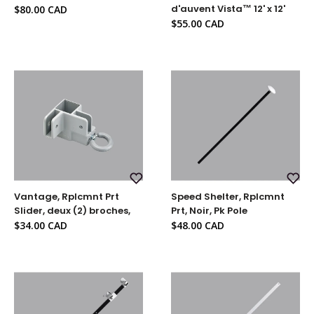
liste
liste
Prix
d'auvent Vista™ 12' x 12'
$80.00 CAD
de
de
réduit
souhaits
souh
Prix
$55.00 CAD
réduit
Ajouter
Ajou
Vantage, Rplcmnt Prt
Speed ​​Shelter, Rplcmnt
à
à
la
la
Slider, deux (2) broches,
Prt, Noir, Pk Pole
liste
liste
Prix
Prix
$34.00 CAD
$48.00 CAD
de
de
réduit
réduit
souhaits
souh