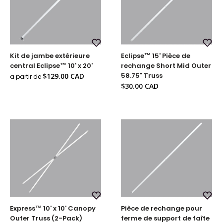
Ajouter
Ajou
Kit de jambe extérieure
Eclipse™ 15' Pièce de
à
à
la
la
central Eclipse™ 10' x 20'
rechange Short Mid Outer
liste
liste
Prix
58.75" Truss
$129.00 CAD
de
de
a partir de
réduit
souhaits
souh
Prix
$30.00 CAD
réduit
Ajouter
Ajou
Express™ 10' x 10' Canopy
Pièce de rechange pour
à
à
la
la
Outer Truss (2-Pack)
ferme de support de faîte